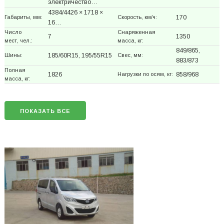
электричество…
4384/4426 × 1718 ×
Габариты, мм:
Скорость, км/ч:
170
16…
Число
Снаряженная
7
1350
мест, чел.:
масса, кг:
849/865,
Шины:
185/60R15, 195/55R15
Свес, мм:
883/873
Полная
1826
Нагрузки по осям, кг:
858/968
масса, кг:
ПОКАЗАТЬ ВСЕ