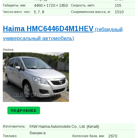
Габариты, мм:
4460 × 1720 × 1850
Скорость, км/ч:
155
Число мест, чел.:
5, 7, 8
Снаряженная масса, кг:
1510
Haima HMC6446D4M1HEV
(гибридный
универсальный автомобиль)
Haima
ПОДРОБНЕЕ
Изготовитель:
FAW Haima Automobile Co., Ltd.
(Китай)
бензин и
Топливо:
Колесная база, мм:
2670