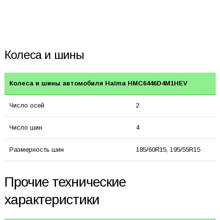
Колеса и шины
Колеса и шины автомобиля Haima HMC6446D4M1HEV
Число осей
2
Число шин
4
Размерность шин
185/60R15, 195/55R15
Прочие технические
характеристики