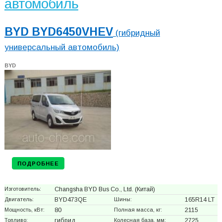
автомобиль
BYD BYD6450VHEV
(гибридный
универсальный автомобиль)
BYD
ПОДРОБНЕЕ
Изготовитель:
Changsha BYD Bus Co., Ltd.
(Китай)
Двигатель:
BYD473QE
Шины:
165R14 LT
Мощность, кВт:
80
Полная масса, кг:
2115
Топливо:
гибрид
Колесная база, мм:
2725