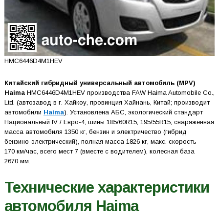
HMC6446D4M1HEV
Китайский гибридный универсальный автомобиль (MPV)
Haima
HMC6446D4M1HEV производства FAW Haima Automobile Co.,
Ltd. (автозавод в г. Хайкоу, провинция Хайнань, Китай; производит
автомобили
Haima
). Установлена АБС, экологический стандарт
Национальный IV / Евро-4, шины 185/60R15, 195/55R15, снаряженная
масса автомобиля 1350 кг, бензин и электричество (гибрид
бензино-электрический), полная масса 1826 кг, макс. скорость
170 км/час, всего мест 7 (вместе с водителем), колесная база
2670 мм.
Технические характеристики
автомобиля Haima