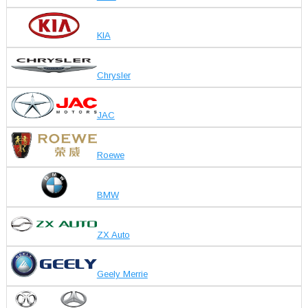
KIA
Chrysler
JAC
Roewe
BMW
ZX Auto
Geely Merrie