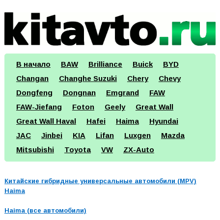
В начало
BAW
Brilliance
Buick
BYD
Changan
Changhe Suzuki
Chery
Chevy
Dongfeng
Dongnan
Emgrand
FAW
FAW-Jiefang
Foton
Geely
Great Wall
Great Wall Haval
Hafei
Haima
Hyundai
JAC
Jinbei
KIA
Lifan
Luxgen
Mazda
Mitsubishi
Toyota
VW
ZX-Auto
Китайские гибридные универсальные автомобили (MPV)
Haima
Haima (все автомобили)