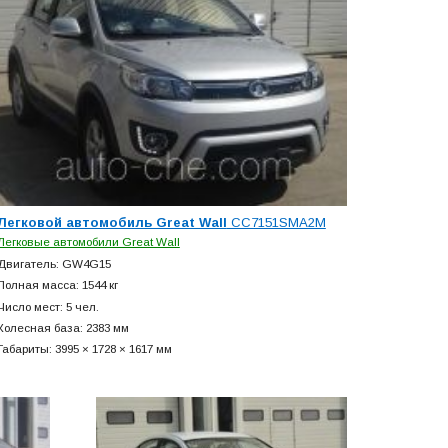
Легковой автомобиль Great Wall
CC7151SMA2M
Легковые автомобили Great Wall
Двигатель: GW4G15
Полная масса: 1544 кг
Число мест: 5 чел.
Колесная база: 2383 мм
Габариты: 3995 × 1728 × 1617 мм