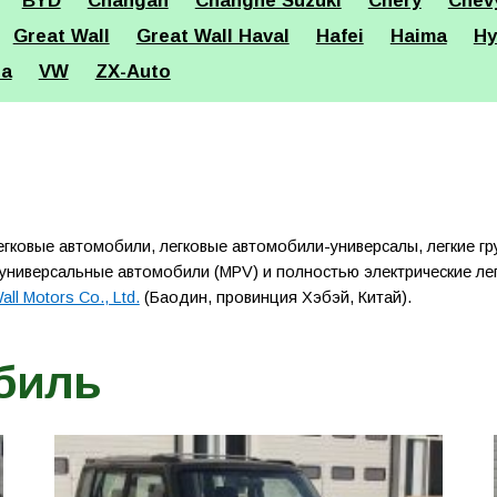
BYD
Changan
Changhe Suzuki
Chery
Chev
Great Wall
Great Wall Haval
Hafei
Haima
Hy
ta
VW
ZX-Auto
легковые автомобили, легковые автомобили-универсалы, легкие гр
 универсальные автомобили (MPV) и полностью электрические лег
all Motors Co., Ltd.
(Баодин, провинция Хэбэй, Китай).
биль