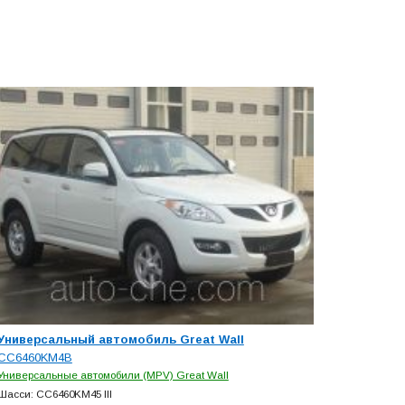
Универсальный автомобиль Great Wall
CC6460KM4B
Универсальные автомобили (MPV) Great Wall
Шасси: CC6460KM45 III