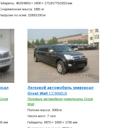
Габариты: 4620/4650 × 1800 × 1710/1775/1810 мм
Снаряженная масса: 1881 кг
Нагрузки по осям: 1180/1330 кг
рсал
Легковой автомобиль универсал
Great Wall
CC6692LB
Great
Легковые автомобили-универсалы Great
Wall
Полная масса: 3000 кг
Число мест: 7 чел.
65 мм
Габариты: 6870 × 1800 × 1765 мм