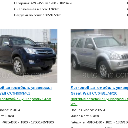
Габариты: 4795/4560 × 1780 × 1820 мм
Снаряженная масса: 1760 кг
Нагрузки по осям: 1035/1050 кг
ой автомобиль универсал
Легковой автомобиль униве
all
CC6460KM61
Great Wall
CC6481LMK20
е автомобили-универсалы Great
Легковые автомобили-универсалы 
Wall
асса: 2510 кг
Полная масса: 2085 кг
ст: 5 чел.
Число мест: 5 чел.
 4620/4650 × 1800 × 1700/1765/1800
Габариты: 4810/4860 × 1825 × 1885/18