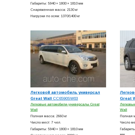
Габариты: 5940 × 1800 × 1810 мм
Снаряженная масса: 2130 кг
Нагрузки по осям: 1370/1400 кг
Легковой автомобиль универсал
Легков
Great Wall
CC6590SW03
Great W
Легковые автомобили-универсалы Great
Легковы
Wall
Wall
Полная масса: 2660 кг
Полная м
Число мест: 7 чел.
Число ме
Габариты: 5940 × 1800 × 1810 мм
Габариты:
мм