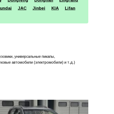
y
Dongfeng
Dongnan
Emgrand
undai
JAC
Jinbei
KIA
Lifan
узовики, универсальные пикапы,
ковые автомобили (электромобили) и т.д.)