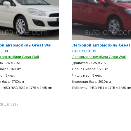
ой автомобиль Great Wall
Легковой автомобиль Great 
QE0H
CC7150CE0N
 автомобили Great Wall
Легковые автомобили Great Wall
ль: GW4G15T
Двигатель: GW4G15
асса: 1680 кг
Полная масса: 1535 кг
ст: 5 чел.
Число мест: 5 чел.
 база: 2700 мм
Колесная база: 2610 мм
: 4650/4659/4669 × 1775 × 1455 мм
Габариты: 4452/4471 × 1705 × 1480 м
(ЕЩЕ 121)