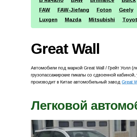
В начало
BAW
Brilliance
Buick
FAW
FAW-Jiefang
Foton
Geely
Luxgen
Mazda
Mitsubishi
Toyo
Great Wall
Автомобили под маркой Great Wall / Грейт Уолл (
грузопассажирские пикапы со сдвоенной кабиной,
производит в Китае автомобильный завод
Great W
Легковой автомо