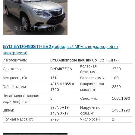
BYD BYD6480STHEV2
(гибридный MPV с подзарядкой от
электросети)
Изготовитель:
BYD Automobile Industry Co., Ltd.
(Китай)
Колесная
Двигатель:
BYD487ZQA
2720
база, мм:
Мощность, кВт:
151
Скорость, км/ч:
180
4815 × 1855 ×
Снаряженная
Габариты, мм:
2220
1720
масса, кг:
Число мест (включая
5
Свес, мм:
1005/1090
водителя), чел.:
235/55R18,
Нагрузки по
Шины:
1435/1290
145/90R17
осям, кг:
Полная масса, кг:
2725
Число осей:
2