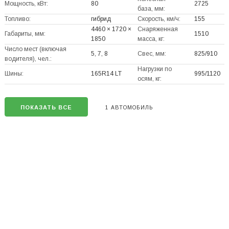
Мощность, кВт:
80
2725
база, мм:
Топливо:
гибрид
Скорость, км/ч:
155
4460 × 1720 ×
Снаряженная
Габариты, мм:
1510
1850
масса, кг:
Число мест (включая
5, 7, 8
Свес, мм:
825/910
водителя), чел.:
Нагрузки по
Шины:
165R14 LT
995/1120
осям, кг:
ПОКАЗАТЬ ВСЕ
1 АВТОМОБИЛЬ