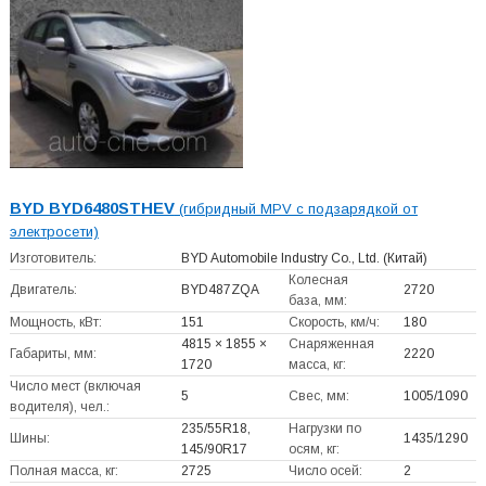
BYD BYD6480STHEV
(гибридный MPV с подзарядкой от
электросети)
Изготовитель:
BYD Automobile Industry Co., Ltd.
(Китай)
Колесная
Двигатель:
BYD487ZQA
2720
база, мм:
Мощность, кВт:
151
Скорость, км/ч:
180
4815 × 1855 ×
Снаряженная
Габариты, мм:
2220
1720
масса, кг:
Число мест (включая
5
Свес, мм:
1005/1090
водителя), чел.:
235/55R18,
Нагрузки по
Шины:
1435/1290
145/90R17
осям, кг:
Полная масса, кг:
2725
Число осей:
2