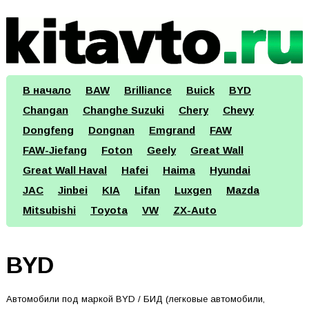
В начало
BAW
Brilliance
Buick
BYD
Changan
Changhe Suzuki
Chery
Chevy
Dongfeng
Dongnan
Emgrand
FAW
FAW-Jiefang
Foton
Geely
Great Wall
Great Wall Haval
Hafei
Haima
Hyundai
JAC
Jinbei
KIA
Lifan
Luxgen
Mazda
Mitsubishi
Toyota
VW
ZX-Auto
BYD
Автомобили под маркой BYD / БИД (легковые автомобили,