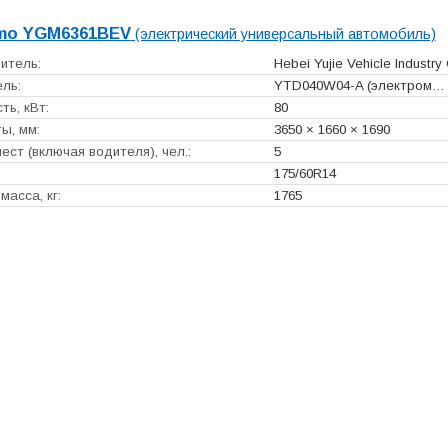
mo YGM6361BEV
(электрический универсальный автомобиль)
итель:
Hebei Yujie Vehicle Industry 
ль:
YTD040W04-A (электром…
ь, кВт:
80
ы, мм:
3650 × 1660 × 1690
ест (включая водителя), чел.:
5
175/60R14
масса, кг:
1765