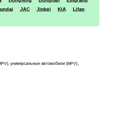
y
Dongfeng
Dongnan
Emgrand
undai
JAC
Jinbei
KIA
Lifan
PV), универсальные автомобили (MPV),