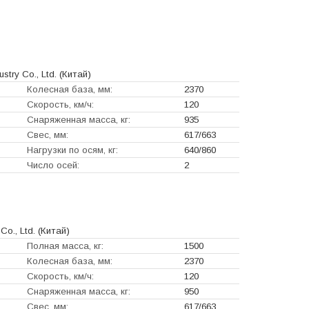
ustry Co., Ltd.
(Китай)
Колесная база, мм:
2370
Скорость, км/ч:
120
Снаряженная масса, кг:
935
Свес, мм:
617/663
Нагрузки по осям, кг:
640/860
Число осей:
2
o., Ltd.
(Китай)
Полная масса, кг:
1500
Колесная база, мм:
2370
Скорость, км/ч:
120
Снаряженная масса, кг:
950
Свес, мм:
617/663