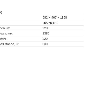
й)
982 × 467 × 1198
155/65R13
са, кг:
1280
аза, мм:
2385
км/ч:
120
я масса, кг:
830