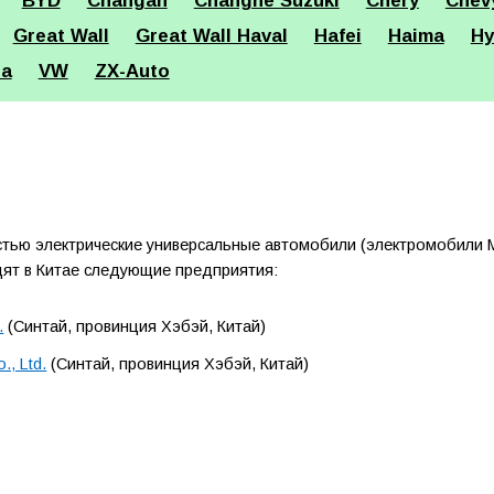
BYD
Changan
Changhe Suzuki
Chery
Chev
Great Wall
Great Wall Haval
Hafei
Haima
Hy
ta
VW
ZX-Auto
тью электрические универсальные автомобили (электромобили M
одят в Китае следующие предприятия:
.
(Синтай, провинция Хэбэй, Китай)
., Ltd.
(Синтай, провинция Хэбэй, Китай)