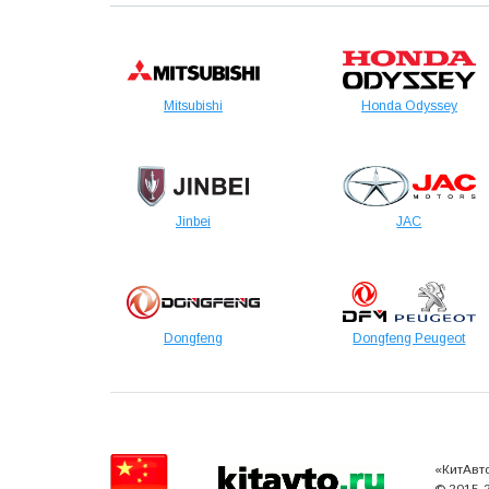
Mitsubishi
Honda Odyssey
Jinbei
JAC
Dongfeng
Dongfeng Peugeot
«КитАвт
© 2015-2