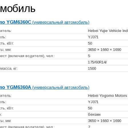
омобиль
mo YGM6360C
(универсальный автомобиль)
итель:
Hebei Yujie Vehicle Ind
ль:
YJ371
ь, кВт:
50
ы, мм:
3650 × 1660 × 1690
ест (включая водителя), чел.:
5
175/60R14/
масса, кг:
1500
mo YGM6360A
(универсальный автомобиль)
итель:
Hebei Yogomo Motors C
ль:
YJ371
ь, кВт:
50
:
бензин
ы, мм:
3650 × 1660 × 1690
ест (включая водителя), чел.:
7