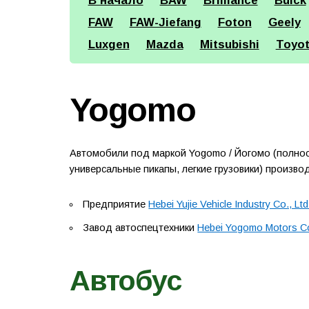
В начало
BAW
Brilliance
Buick
FAW
FAW-Jiefang
Foton
Geely
Luxgen
Mazda
Mitsubishi
Toyo
Yogomo
Автомобили под маркой Yogomo / Йогомо (полнос
универсальные пикапы, легкие грузовики) произв
Предприятие
Hebei Yujie Vehicle Industry Co., Ltd
Завод автоспецтехники
Hebei Yogomo Motors Co
Автобус