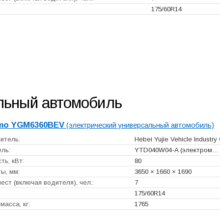
175/60R14
льный автомобиль
mo YGM6360BEV
(электрический универсальный автомобиль)
итель:
Hebei Yujie Vehicle Industry 
ль:
YTD040W04-A (электром…
ь, кВт:
80
ы, мм:
3650 × 1660 × 1690
ест (включая водителя), чел.:
7
175/60R14
масса, кг:
1765