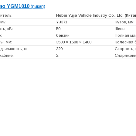
mo YGM1010
(пикап)
итель:
Hebei Yujie Vehicle Industry Co., Ltd.
(Кита
ль:
YJ371
Кузов, мм:
ь, кВт:
50
Шины:
:
бензин
Полная мас
ы, мм:
3500 × 1500 × 1480
Колесная б
дъемность, кг:
320
Скорость, 
кабине:
2
Снаряженна