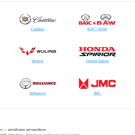
Cadillac
BAIC / BAW
Wuling
Honda Spirior
Brilliance
JMC
о» — китайские автомобили
026, kitavto.ru
Политика конфиденциальности