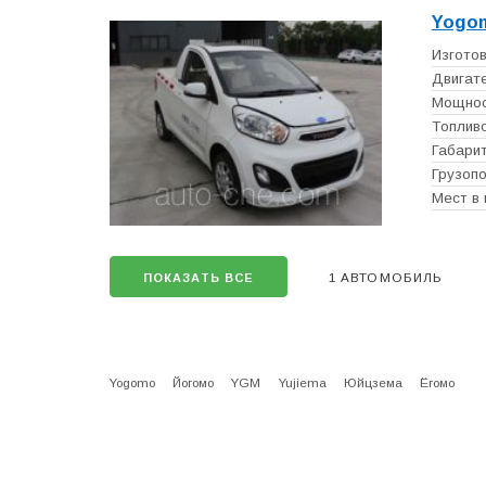
Yogo
Изготов
Двигате
Мощност
Топливо
Габарит
Грузопо
Мест в 
1 АВТОМОБИЛЬ
ПОКАЗАТЬ ВСЕ
Yogomo
Йогомо
YGM
Yujiema
Юйцзема
Ёгомо