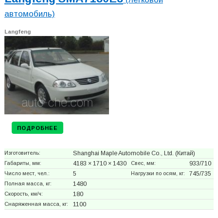
автомобиль)
Langfeng
ПОДРОБНЕЕ
Изготовитель:
Shanghai Maple Automobile Co., Ltd.
(Китай)
Габариты, мм:
4183 × 1710 × 1430
Свес, мм:
933/710
Число мест, чел.:
5
Нагрузки по осям, кг:
745/735
Полная масса, кг:
1480
Скорость, км/ч:
180
Снаряженная масса, кг:
1100