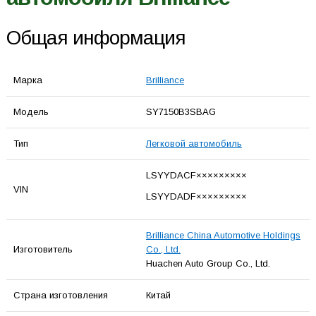
Общая информация
Марка
Brilliance
Модель
SY7150B3SBAG
Тип
Легковой автомобиль
LSYYDACF×××××××××
VIN
LSYYDADF×××××××××
Brilliance China Automotive Holdings
Изготовитель
Co., Ltd.
Huachen Auto Group Co., Ltd.
Страна изготовления
Китай