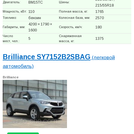
Двигатель:
BM15TC
Шины:
215/55R18
Мощность, кВт:
110
Полная масса, кг:
1765
Топливо:
бензин
Колесная база, мм:
2570
4200 × 1790 ×
Габариты, мм:
Скорость, км/ч:
180
1600
Число
Снаряженная
5
1375
мест, чел.:
масса, кг:
Brilliance SY7152B2SBAG
(легковой
автомобиль)
Brilliance