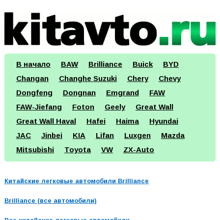
В начало
BAW
Brilliance
Buick
BYD
Changan
Changhe Suzuki
Chery
Chevy
Dongfeng
Dongnan
Emgrand
FAW
FAW-Jiefang
Foton
Geely
Great Wall
Great Wall Haval
Hafei
Haima
Hyundai
JAC
Jinbei
KIA
Lifan
Luxgen
Mazda
Mitsubishi
Toyota
VW
ZX-Auto
Китайские легковые автомобили Brilliance
Brilliance (все автомобили)