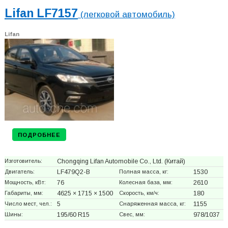
Lifan LF7157
(легковой автомобиль)
Lifan
ПОДРОБНЕЕ
Изготовитель:
Chongqing Lifan Automobile Co., Ltd.
(Китай)
Двигатель:
LF479Q2-B
Полная масса, кг:
1530
Мощность, кВт:
76
Колесная база, мм:
2610
Габариты, мм:
4625 × 1715 × 1500
Скорость, км/ч:
180
Число мест, чел.:
5
Снаряженная масса, кг:
1155
Шины:
195/60 R15
Свес, мм:
978/1037