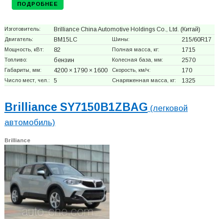
ПОДРОБНЕЕ
Изготовитель:
Brilliance China Automotive Holdings Co., Ltd.
(Китай)
Двигатель:
BM15LC
Шины:
215/60R17
Мощность, кВт:
82
Полная масса, кг:
1715
Топливо:
бензин
Колесная база, мм:
2570
Габариты, мм:
4200 × 1790 × 1600
Скорость, км/ч:
170
Число мест, чел.:
5
Снаряженная масса, кг:
1325
Brilliance SY7150B1ZBAG
(легковой
автомобиль)
Brilliance