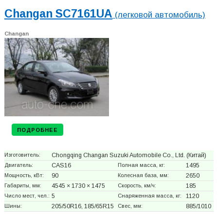
Changan SC7161UA
(легковой автомобиль)
Changan
ПОДРОБНЕЕ
Изготовитель:
Chongqing Changan Suzuki Automobile Co., Ltd.
(Китай)
Двигатель:
CAS16
Полная масса, кг:
1495
Мощность, кВт:
90
Колесная база, мм:
2650
Габариты, мм:
4545 × 1730 × 1475
Скорость, км/ч:
185
Число мест, чел.:
5
Снаряженная масса, кг:
1120
Шины:
205/50R16, 185/65R15
Свес, мм:
885/1010