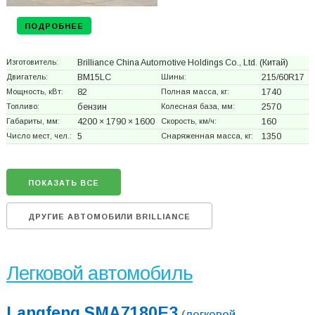
ПОДРОБНЕЕ
Изготовитель:
Brilliance China Automotive Holdings Co., Ltd.
(Китай)
Двигатель:
BM15LC
Шины:
215/60R17
Мощность, кВт:
82
Полная масса, кг:
1740
Топливо:
бензин
Колесная база, мм:
2570
Габариты, мм:
4200 × 1790 × 1600
Скорость, км/ч:
160
Число мест, чел.:
5
Снаряженная масса, кг:
1350
ПОКАЗАТЬ ВСЕ
ДРУГИЕ АВТОМОБИЛИ BRILLIANCE
Легковой автомобиль
Langfeng SMA7180E3
(легковой