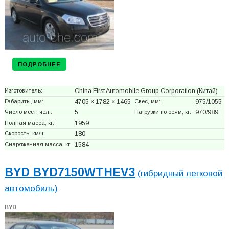
ПОДРОБНЕЕ
Изготовитель:
China First Automobile Group Corporation
(Китай)
Габариты, мм:
4705 × 1782 × 1465
Свес, мм:
975/1055
Число мест, чел.:
5
Нагрузки по осям, кг:
970/989
Полная масса, кг:
1959
Скорость, км/ч:
180
Снаряженная масса, кг:
1584
BYD BYD7150WTHEV3
(гибридный легковой
автомобиль)
BYD