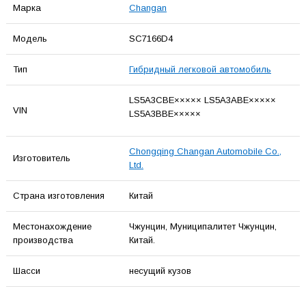
Марка
Changan
Модель
SC7166D4
Тип
Гибридный легковой автомобиль
LS5A3CBE××××× LS5A3ABE×××××
VIN
LS5A3BBE×××××
Chongqing Changan Automobile Co.,
Изготовитель
Ltd.
Страна изготовления
Китай
Местонахождение
Чжунцин, Муниципалитет Чжунцин,
производства
Китай.
Шасси
несущий кузов