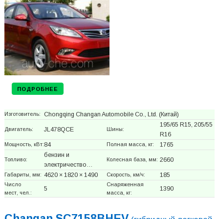
ПОДРОБНЕЕ
Изготовитель:
Chongqing Changan Automobile Co., Ltd.
(Китай)
195/65 R15, 205/55
Двигатель:
JL478QCE
Шины:
R16
Мощность, кВт:
84
Полная масса, кг:
1765
бензин и
Топливо:
Колесная база, мм:
2660
электричество…
Габариты, мм:
4620 × 1820 × 1490
Скорость, км/ч:
185
Число
Снаряженная
5
1390
мест, чел.:
масса, кг:
Changan SC7158BHEV