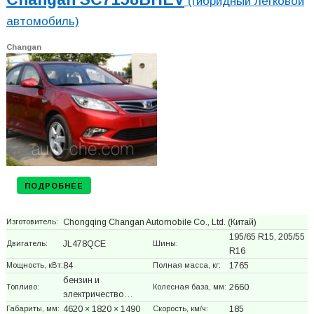
(гибридный легковой
автомобиль)
Changan
ПОДРОБНЕЕ
Изготовитель:
Chongqing Changan Automobile Co., Ltd.
(Китай)
195/65 R15, 205/55
Двигатель:
JL478QCE
Шины:
R16
Мощность, кВт:
84
Полная масса, кг:
1765
бензин и
Топливо:
Колесная база, мм:
2660
электричество…
Габариты, мм:
4620 × 1820 × 1490
Скорость, км/ч:
185