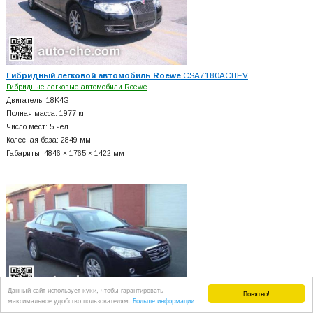
Гибридный легковой автомобиль Roewe
CSA7180ACHEV
Гибридные легковые автомобили Roewe
Двигатель: 18K4G
Полная масса: 1977 кг
Число мест: 5 чел.
Колесная база: 2849 мм
Габариты: 4846 × 1765 × 1422 мм
Данный сайт использует куки, чтобы гарантировать
Понятно!
максимальное удобство пользователям.
Больше информации
Гибридный легковой автомобиль Hongqi
CA7155PHEV