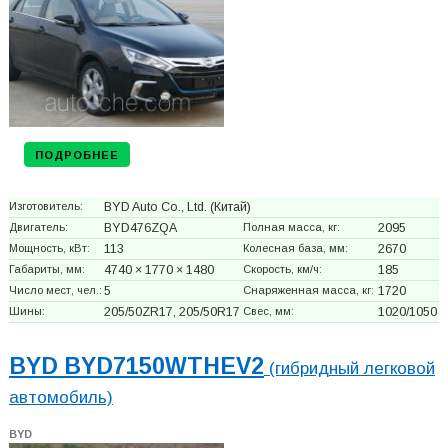
ПОДРОБНЕЕ
Изготовитель:
BYD Auto Co., Ltd.
(Китай)
Двигатель:
BYD476ZQA
Полная масса, кг:
2095
Мощность, кВт:
113
Колесная база, мм:
2670
Габариты, мм:
4740 × 1770 × 1480
Скорость, км/ч:
185
Число мест, чел.:
5
Снаряженная масса, кг:
1720
Шины:
205/50ZR17, 205/50R17
Свес, мм:
1020/1050
BYD BYD7150WTHEV2
(гибридный легковой
автомобиль)
BYD