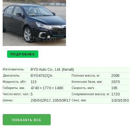
ПОДРОБНЕЕ
Изготовитель:
BYD Auto Co., Ltd.
(Китай)
Двигатель:
BYD476ZQA
Полная масса, кг:
2095
Мощность, кВт:
113
Колесная база, мм:
2670
Габариты, мм:
4740 × 1770 × 1480
Скорость, км/ч:
185
Число мест, чел.:
5
Снаряженная масса, кг:
1720
Шины:
205/50ZR17, 205/50R17
Свес, мм:
1020/1050
ПОКАЗАТЬ ВСЕ