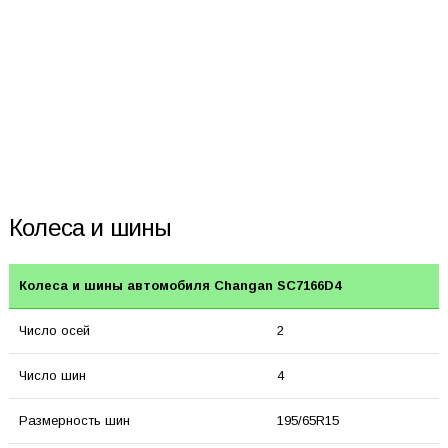
Колеса и шины
Колеса и шины автомобиля Changan SC7166D4
Число осей
2
Число шин
4
Размерность шин
195/65R15