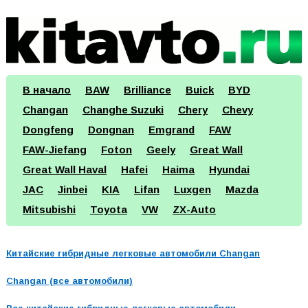
В начало
BAW
Brilliance
Buick
BYD
Changan
Changhe Suzuki
Chery
Chevy
Dongfeng
Dongnan
Emgrand
FAW
FAW-Jiefang
Foton
Geely
Great Wall
Great Wall Haval
Hafei
Haima
Hyundai
JAC
Jinbei
KIA
Lifan
Luxgen
Mazda
Mitsubishi
Toyota
VW
ZX-Auto
Китайские гибридные легковые автомобили Changan
Changan (все автомобили)