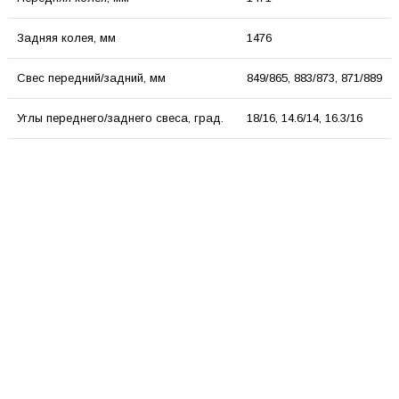
Задняя колея, мм
1476
Свес передний/задний, мм
849/865, 883/873, 871/889
Углы переднего/заднего свеса, град.
18/16, 14.6/14, 16.3/16