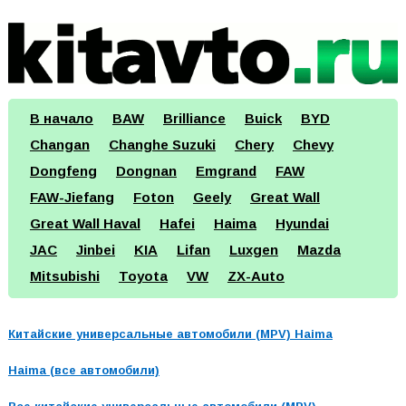
В начало
BAW
Brilliance
Buick
BYD
Changan
Changhe Suzuki
Chery
Chevy
Dongfeng
Dongnan
Emgrand
FAW
FAW-Jiefang
Foton
Geely
Great Wall
Great Wall Haval
Hafei
Haima
Hyundai
JAC
Jinbei
KIA
Lifan
Luxgen
Mazda
Mitsubishi
Toyota
VW
ZX-Auto
Китайские универсальные автомобили (MPV) Haima
Haima (все автомобили)