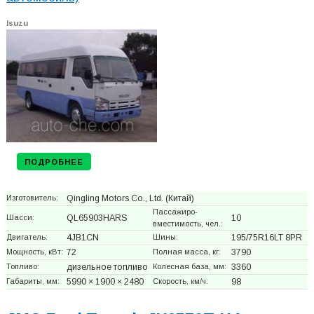
Isuzu
ПОДРОБНЕЕ
Изготовитель:
Qingling Motors Co., Ltd.
(Китай)
Пассажиро-
Шасси:
QL65903HARS
10
вместимость, чел.:
Двигатель:
4JB1CN
Шины:
195/75R16LT 8PR
Мощность, кВт:
72
Полная масса, кг:
3790
Топливо:
дизельное топливо
Колесная база, мм:
3360
Габариты, мм:
5990 × 1900 × 2480
Скорость, км/ч:
98