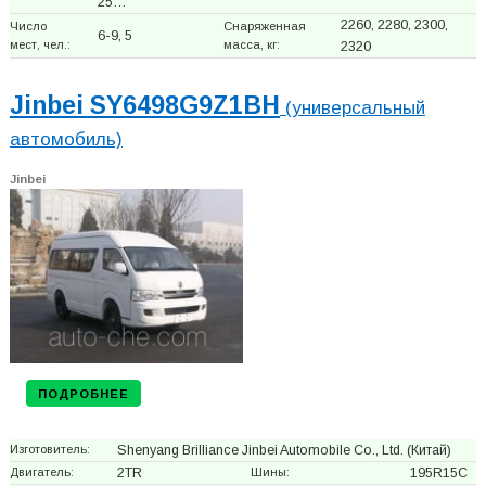
25…
2260, 2280, 2300,
Число
Снаряженная
6-9, 5
мест, чел.:
масса, кг:
2320
Jinbei SY6498G9Z1BH
(универсальный
автомобиль)
Jinbei
ПОДРОБНЕЕ
Изготовитель:
Shenyang Brilliance Jinbei Automobile Co., Ltd.
(Китай)
Двигатель:
2TR
Шины:
195R15C