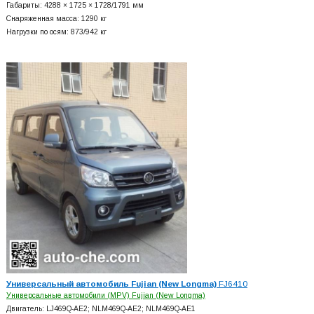
Габариты: 4288 × 1725 × 1728/1791 мм
Снаряженная масса: 1290 кг
Нагрузки по осям: 873/942 кг
Универсальный автомобиль Fujian (New Longma)
FJ6410
Универсальные автомобили (MPV) Fujian (New Longma)
Двигатель: LJ469Q-AE2; NLM469Q-AE2; NLM469Q-AE1