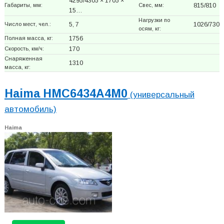
4295/4305 × 1705 ×
Габариты, мм:
Свес, мм:
815/810
15…
Нагрузки по
Число мест, чел.:
5, 7
1026/730
осям, кг:
Полная масса, кг:
1756
Скорость, км/ч:
170
Снаряженная
1310
масса, кг:
Haima HMC6434A4M0
(универсальный
автомобиль)
Haima