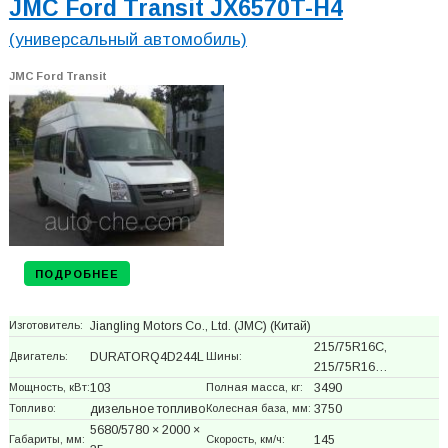
JMC Ford Transit JX6570T-H4
(универсальный автомобиль)
JMC Ford Transit
ПОДРОБНЕЕ
Изготовитель:
Jiangling Motors Co., Ltd. (JMC)
(Китай)
215/75R16C,
Двигатель:
DURATORQ4D244L
Шины:
215/75R16…
Мощность, кВт:
103
Полная масса, кг:
3490
Топливо:
дизельное топливо
Колесная база, мм:
3750
5680/5780 × 2000 ×
Габариты, мм:
Скорость, км/ч:
145